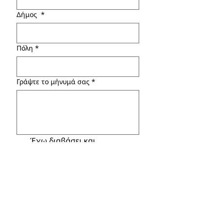
Δήμος
*
Πόλη
*
Γράψτε το μήνυμά σας
*
Έχω διαβάσει και 
αποδέχομαι τους 
Γενικούς 
Όρους Χρήσης
*
Αποστολή